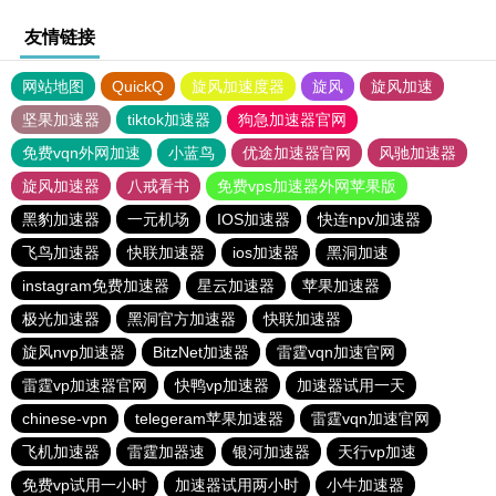
友情链接
网站地图
QuickQ
旋风加速度器
旋风
旋风加速
坚果加速器
tiktok加速器
狗急加速器官网
免费vqn外网加速
小蓝鸟
优途加速器官网
风驰加速器
旋风加速器
八戒看书
免费vps加速器外网苹果版
黑豹加速器
一元机场
IOS加速器
快连npv加速器
飞鸟加速器
快联加速器
ios加速器
黑洞加速
instagram免费加速器
星云加速器
苹果加速器
极光加速器
黑洞官方加速器
快联加速器
旋风nvp加速器
BitzNet加速器
雷霆vqn加速官网
雷霆vp加速器官网
快鸭vp加速器
加速器试用一天
chinese-vpn
telegeram苹果加速器
雷霆vqn加速官网
飞机加速器
雷霆加器速
银河加速器
天行vp加速
免费vp试用一小时
加速器试用两小时
小牛加速器