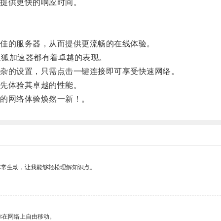
提供更快的响应时间。
佳的服务器，从而提供更流畅的在线体验。
银狐加速器都有着卓越的表现。
杂的设置，只需点击一键连接即可享受快速网络。
先体验其卓越的性能。
的网络体验焕然一新！。
非常生动，让我能够轻松理解知识点。
你在网络上自由移动。