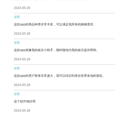
2024-05-28
游客
这款app的商品种类非常丰富，可以满足我所有的购物需求。
2024-05-28
游客
这款app就像我的娱乐小助手，随时随地为我的娱乐提供帮助。
2024-05-28
游客
这款app的用户群体非常庞大，我可以结识到来自世界各地的朋友。
2024-05-28
游客
这个软件很好用
2024-05-28