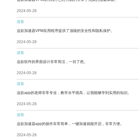
2024-05-28
游客
这款加速器VPM应用程序提供了顶级的安全性和隐私保护。
2024-05-28
游客
这款软件的界面设计非常简洁，一目了然。
2024-05-28
游客
这款app的老师非常专业，教学水平很高，让我能够学到实用的知识。
2024-05-28
游客
这款加速器app的操作非常简单，一键加速就能开启，非常方便。
2024-05-28