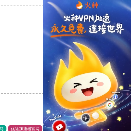
支持
[0]
反对
[0]
支持
[0]
反对
[0]
支持
[0]
反对
[0]
鸟
优途加速器官网
风驰加速器
旋风加速器
八戒看书