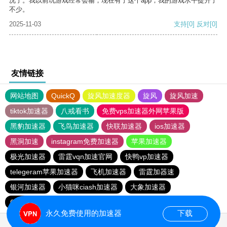
况了。我以前玩游戏经常会输，现在有了这个app，我的游戏水平提升了
不少。
2025-11-03
支持
[0]
反对
[0]
友情链接
网站地图
QuickQ
旋风加速度器
旋风
旋风加速
tiktok加速器
八戒看书
免费vps加速器外网苹果版
黑豹加速器
飞鸟加速器
快联加速器
ios加速器
黑洞加速
instagram免费加速器
苹果加速器
极光加速器
雷霆vqn加速官网
快鸭vp加速器
telegeram苹果加速器
飞机加速器
雷霆加器速
银河加速器
小猫咪ciash加速器
大象加速器
6513下载站
黑洞加速官网
元链加速器
永久免费使用的加速器
下载