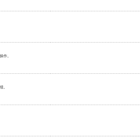
悉操作。
绩。